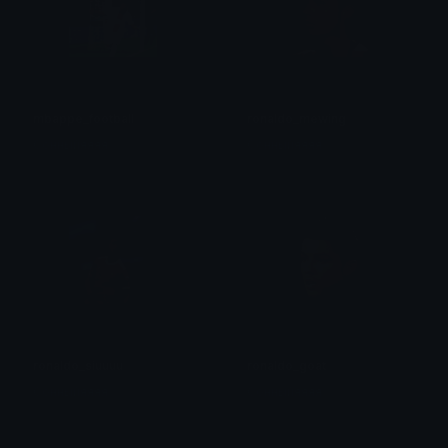
mbappe_football
ronaldo_mewing
Сонныйяяяя
Сонныйяяяя
ronaldo_siuuuu
ronaldo_goat
Сонныйяяяя
Сонныйяяяя