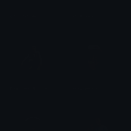
gamer_ronaldo
viniJR_football
Сонныйяяяя
Сонныйяяяя
Bangladeshi_Ronaldo
ishowspeed_hat
Сонныйяяяя
Сонныйяяяя