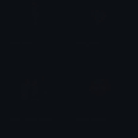
messi_kiddo
young_messi
Сонныйяяяя
Сонныйяяяя
messi_ronaldo_neymar
Neymar_Football
Сонныйяяяя
Сонныйяяяя