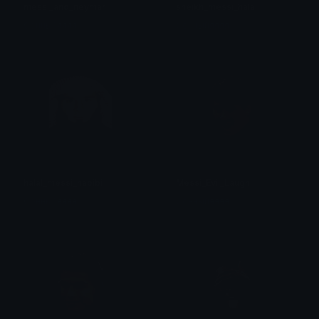
messi_and_neymar
sheikh_messi_halal
Сонныйяяяя
Сонныйяяяя
halal_messi_habibi
Messi_Evil_Laugh
Сонныйяяяя
Сонныйяяяя