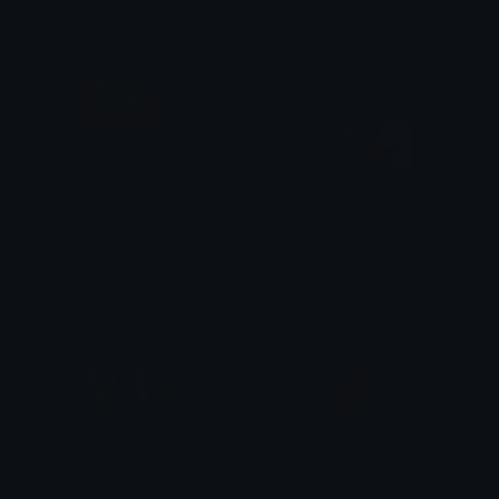
mbappe_football
ronaldo_holding_ak
Сонныйяяяя
Сонныйяяяя