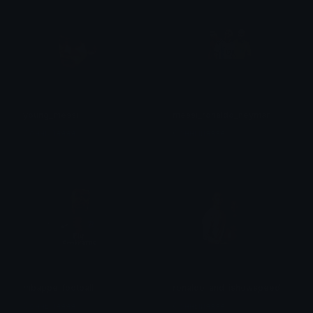
young_messi
messi_ronaldo_neymar
Сонныйяяяя
Сонныйяяяя
mbappe_football
ronaldo_and_ishowspeed
Сонныйяяяя
Сонныйяяяя