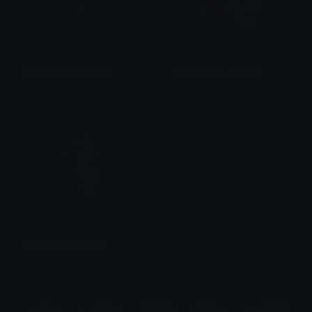
ishowspeed_scared
ishowspeed_ronaldo
Сонныйяяяя
Сонныйяяяя
lukamodric_football
Сонныйяяяя
$6.99