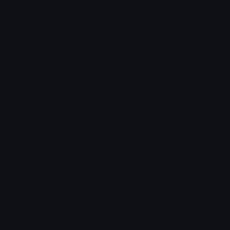
Young_Messi
RealMadrid
Сонныйяяяя
.Solo
Athletic_Madrid
madridfanjoobi
EnigMarZ
Pan_Pinkyn