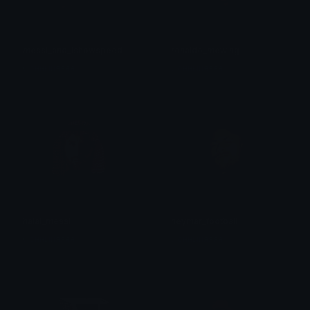
messi_and_ishowspeed
ronaldo_mewing
Сонныйяяяя
Сонныйяяяя
halal_messi
neymar_football
Сонныйяяяя
Сонныйяяяя