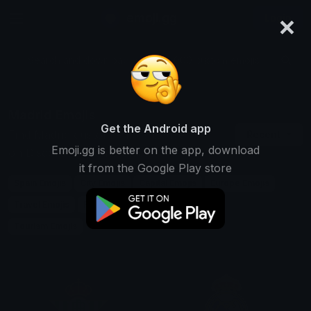
×
emoji.gg
Login
Search and download over 125,000 custom emojis...
Madrid Emojis
Get the Android app
Find Madrid custom emojis to use
Recent
Emoji.gg is better on the app, download
on Discord, Twitch & Slack
it from the Google Play store
Spain Emojis
City Emojis
Capital Emojis
Europe Emojis
Travel Emojis
Football Emojis
Culture Emojis
Tourism Emojis