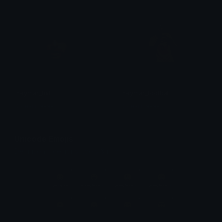
neymar_hat
neymar_football
Сонныйяяяя
Сонныйяяяя
Unicode Emojis
Definitions, designs, tools & info.