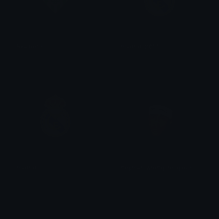
Realbetis
madrid_2017
Mikko
CR17
madrid
neymar_wrong_religious
dodocp9
Сонныйяяяя