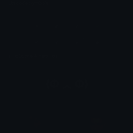
Unicode Symbols
Quickly find & copy unicode symbols.
Emoticons & Kaomoji
The coolest emoticons and kaomoji.